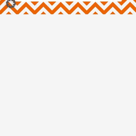
Old Town
Apartments
GmbH
Firmensitz: Schönhauser
Allee 5, 10119 Berlin