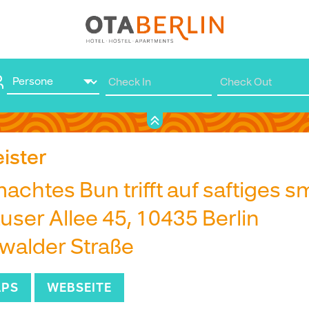
Prenota qui
ister
chtes Bun trifft auf saftiges s
ser Allee 45, 10435 Berlin
walder Straße
APS
WEBSEITE