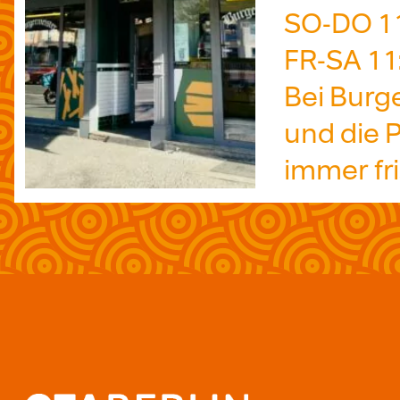
SO-DO 11
FR-SA 11
Bei Burg
und die 
immer fr