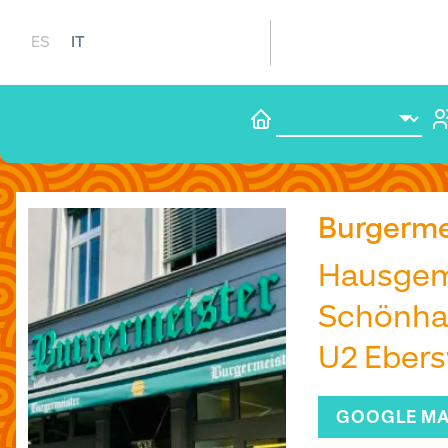
IT
ES
Burgerme
Hausgema
Schönhau
U2 Ebers
GOOGLE M