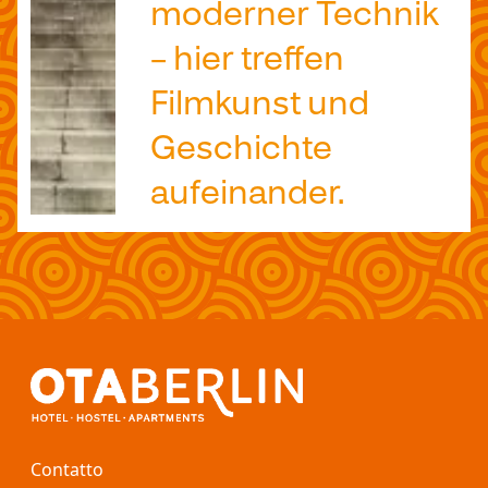
moderner Technik
– hier treffen
Filmkunst und
Geschichte
aufeinander.
Contatto