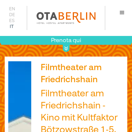
EN
DE
ES
IT
Prenota qui
Prezzi 
disponib
Filmtheater am
Friedrichshain
Filmtheater am
Friedrichshain -
Kino mit Kultfaktor
Bötzowstraße 1-5,