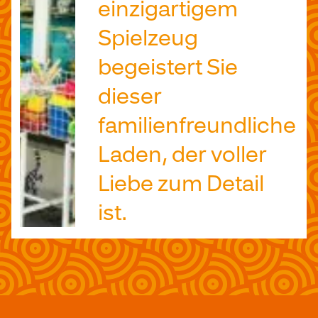
einzigartigem
Spielzeug
begeistert Sie
dieser
familienfreundliche
Laden, der voller
Liebe zum Detail
ist.