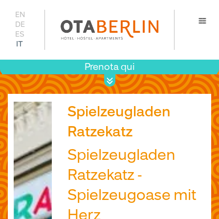
EN
DE
ES
IT
Prenota qui
Prezzi 
disponib
Spielzeugladen
Ratzekatz
Spielzeugladen
Ratzekatz -
Spielzeugoase mit
Herz