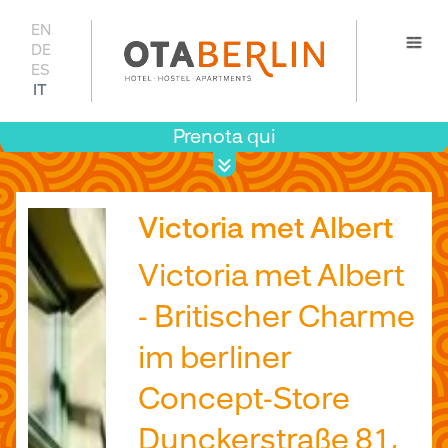
EN
DE
ES
IT
Prenota qui
Prezzi 
disponib
Victoria met Albert
Victoria met Albert
- Britischer Charme
im berliner
Concept-Store
Dunckerstraße 81,