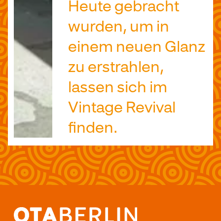
Heute gebracht
wurden, um in
einem neuen Glanz
zu erstrahlen,
lassen sich im
Vintage Revival
finden.