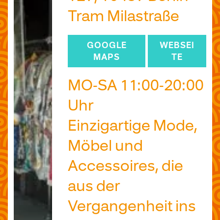
Tram Milastraße
GOOGLE
WEBSEI
MAPS
TE
MO-SA 11:00-20:00
Uhr
Einzigartige Mode,
Möbel und
Accessoires, die
aus der
Vergangenheit ins