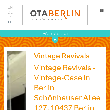
EN
DE
ES
IT
Prenota qui
Prezzi 
disponib
Vintage Revivals
Vintage Revivals -
Vintage-Oase in
Berlin
Schönhauser Allee
127, 10437 Berlin