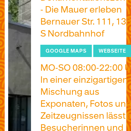
- Die Mauer erleben
Bernauer Str. 111, 13
S Nordbahnhof
GOOGLE MAPS
WEBSEITE
MO-SO 08:00-22:00 U
In einer einzigartigen
Mischung aus
Exponaten, Fotos un
Zeitzeugnissen lässt 
Besucherinnen und