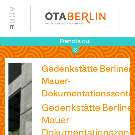
EN
DE
ES
IT
Prenota qui
P
dis
Gedenkstätte Berliner
Mauer-
Dokumentationszent
Gedenkstätte Berline
Mauer
Dokumentationszent