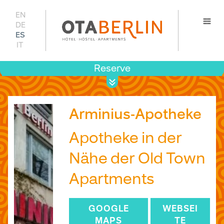
EN
DE
ES
IT
Reserve
Most
preci
disponib
Arminius-Apotheke
Apotheke in der
Nähe der Old Town
Apartments
GOOGLE
WEBSEI
MAPS
TE