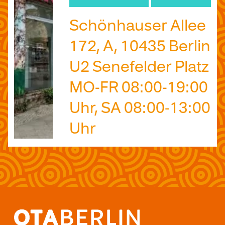
Schönhauser Allee
172, A, 10435 Berlin
U2 Senefelder Platz
MO-FR 08:00-19:00
Uhr, SA 08:00-13:00
Uhr