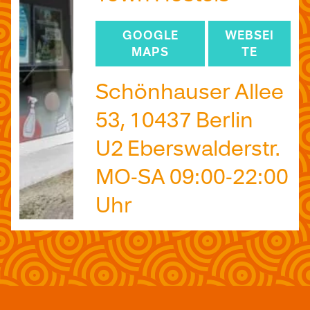
GOOGLE
WEBSEI
MAPS
TE
Schönhauser Allee
53, 10437 Berlin
U2 Eberswalderstr.
MO-SA 09:00-22:00
Uhr