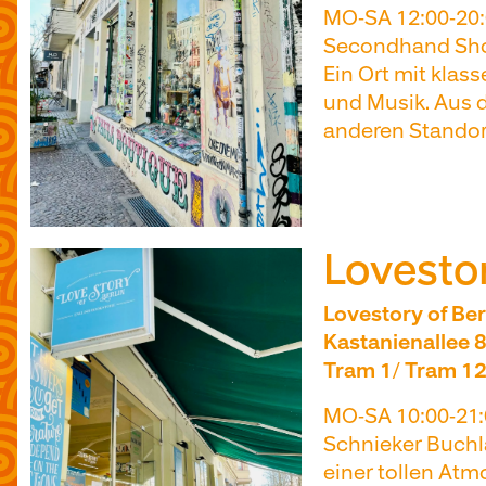
MO-SA 12:00-20:
Secondhand Shop
Ein Ort mit klas
und Musik. Aus 
anderen Standor
Lovestor
Lovestory of Ber
Kastanienallee 8
Tram 1/ Tram 12
MO-SA 10:00-21:
Schnieker Buchl
einer tollen At