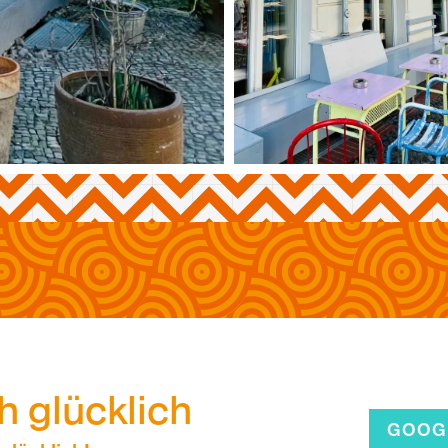
h glücklich
GOOG