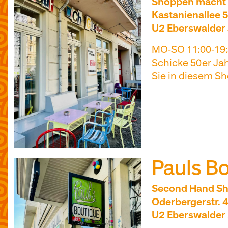
Shoppen macht g
Kastanienallee 5
U2 Eberswalder 
MO-SO 11:00-19:
Schicke 50er Jah
Sie in diesem S
Pauls B
Second Hand S
Oderbergerstr. 4
U2 Eberswalder 