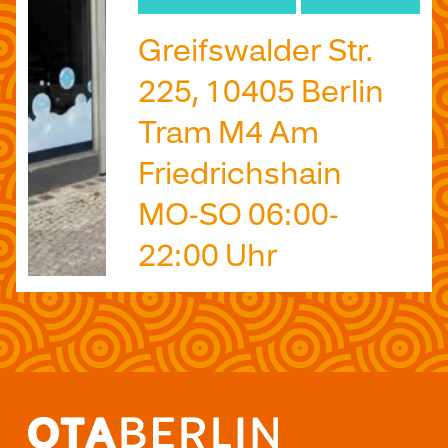
Greifswalder Str.
225, 10405 Berlin
Tram M4 Am
Friedrichshain
MO-SO 06:00-
22:00 Uhr