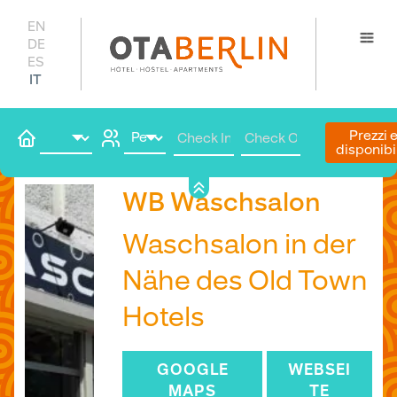
EN
DE
ES
IT
Prezzi e 
disponibil
Prenota qui
WB Waschsalon
Waschsalon in der
Nähe des Old Town
Hotels
GOOGLE
WEBSEI
MAPS
TE