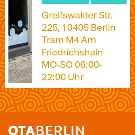
Greifswalder Str.
225, 10405 Berlin
Tram M4 Am
Friedrichshain
MO-SO 06:00-
22:00 Uhr