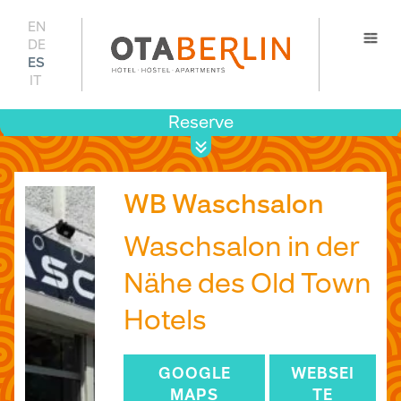
EN
DE
ES
IT
Reserve
Most
preci
disponib
WB Waschsalon
Waschsalon in der
Nähe des Old Town
Hotels
GOOGLE
WEBSEI
MAPS
TE