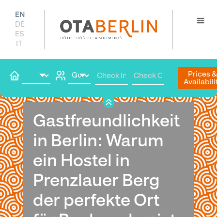
EN
DE
ES
IT
Prices 
Availabili
Book
Gastfreundlichkeit
in Berlin: Warum
ein Hostel in
Prenzlauer Berg
der perfekte Ort