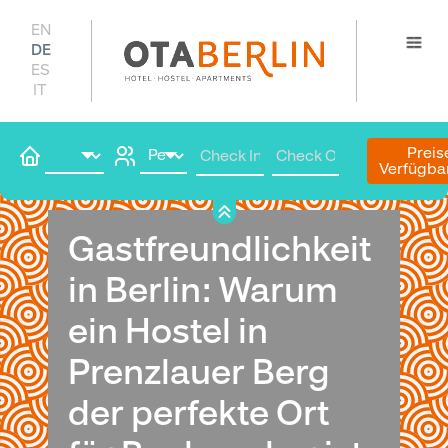
EN
DE
ES
IT
Preis
Verfügba
Hier buchen
Gastfreundlichkeit
in Berlin: Warum
ein Hostel in
Prenzlauer Berg
der perfekte Ort