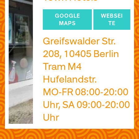
GOOGLE
WEBSEI
MAPS
TE
Greifswalder Str.
208, 10405 Berlin
Tram M4
Hufelandstr.
MO-FR 08:00-20:00
Uhr, SA 09:00-20:00
Uhr