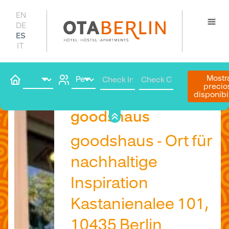
EN
DE
ES
IT
Mostr
precio
disponibi
Reserve
goodshaus
goodshaus - Ort für
nachhaltige
Inspiration
Kastanienalee 101,
10435 Berlin