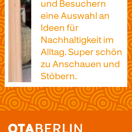
und Besuchern
eine Auswahl an
Ideen für
Nachhaltigkeit im
Alltag. Super schön
zu Anschauen und
Stöbern.