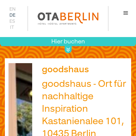
EN
DE
ES
IT
Hier buchen
Prei
Verfügb
goodshaus
goodshaus - Ort für
nachhaltige
Inspiration
Kastanienalee 101,
10435 Berlin