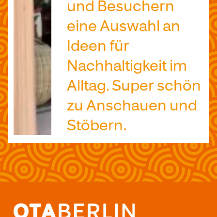
und Besuchern
eine Auswahl an
Ideen für
Nachhaltigkeit im
Alltag. Super schön
zu Anschauen und
Stöbern.