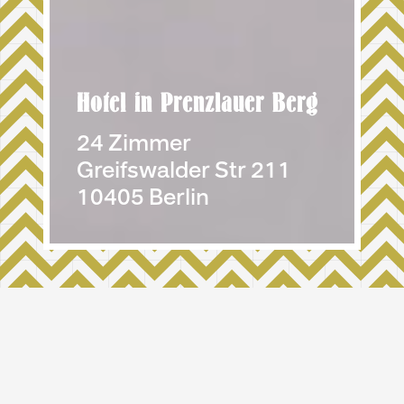
Hotel in Prenzlauer Berg
24 Zimmer
Greifswalder Str 211
10405 Berlin
ICKE, DETTE, KIEKE