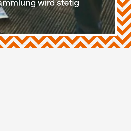
ammlung wird stetig
Shops & Märkte