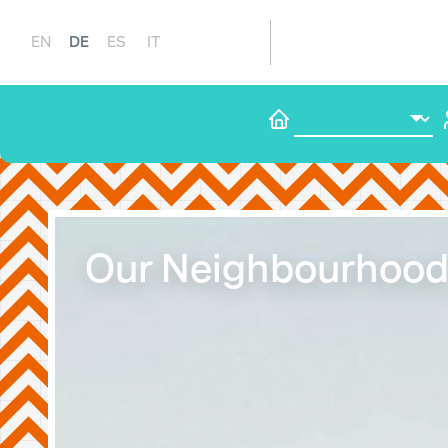
DE
EN
ES
IT
Our Neighbourhoo