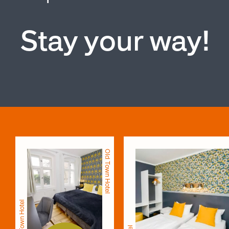
Stay your way!
Old ­­­­Town Hote­­­­­­l
Old ­­­­Town Hote­­­­­­l