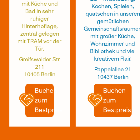
mit Küche und
Kochen, Spielen,
Bad in sehr
quatschen in unseren
ruhiger
gemütlichen
Hinterhoflage,
Gemeinschaftsräume
zentral gelegen
mit großer Küche,
mit TRAM vor der
Wohnzimmer und
Tür.
Bibliothek und viel
kreativem Flair.
Greifswalder Str
211
Pappelallee 21
10405 Berlin
10437 Berlin
Buchen
Buchen
zum
zum
Bestpreis
Bestpreis