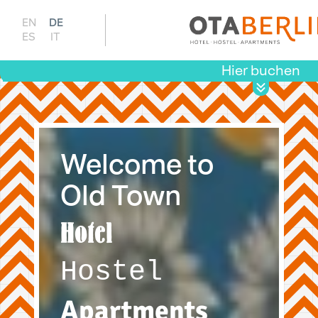
DE
EN
ES
IT
Hier buchen
Welcome to
Old Town
Hotel
Hostel
Apartments