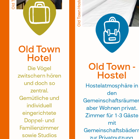
Old ­Town ­Hostel
Old ­­­­
Town
Hote­­­­­­l
Old ­Town ­
Die Vögel
Hostel
zwitschern hören
und doch so
Hostelatmosphäre in
zentral.
den
Gemütliche und
Gemeinschaftsräume
individuell
aber Wohnen privat.
eingerichtete
Zimmer für 1-3 Gäste
Doppel- und
mit
Familienzimmer
Gemeinschaftsbäder
sowie Studios
zur Privatnutzung.