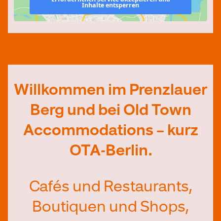
Inhalte entsperren
Willkommen im Prenzlauer
Berg und bei Old Town
Accommodations – kurz
OTA-Berlin.
Cafés und Restaurants,
Boutiquen und Shops,