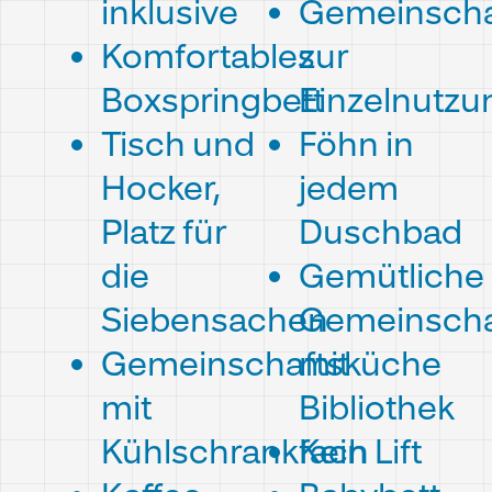
inklusive
Gemeinscha
Komfortables
zur
Boxspringbett
Einzelnutzu
Tisch und
Föhn in
Hocker,
jedem
Platz für
Duschbad
die
Gemütliche
Siebensachen
Gemeinscha
Gemeinschaftsküche
mit
mit
Bibliothek
Kühlschrankfach
Kein Lift