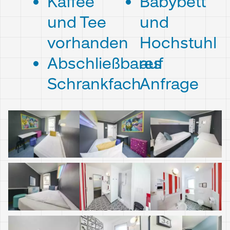
Kaffee
Babybett
und Tee
und
vorhanden
Hochstuhl
Abschließbares
auf
Schrankfach
Anfrage