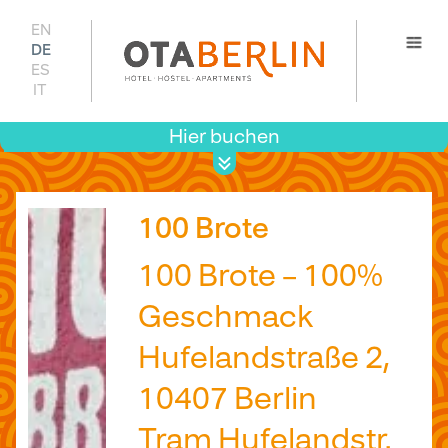
EN
DE
ES
IT
Hier buchen
Prei
Verfügb
100 Brote
100 Brote – 100%
Geschmack
Hufelandstraße 2,
10407 Berlin
Tram Hufelandstr.