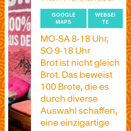
GOOGLE
WEBSEI
MAPS
TE
MO-SA 8-18 Uhr,
SO 9-18 Uhr
Brot ist nicht gleich
Brot. Das beweist
100 Brote, die es
durch diverse
Auswahl schaffen,
eine einzigartige