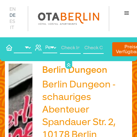
EN
DE
ES
IT
Preis
Verfügba
Hier buchen
Berlin Dungeon
Berlin Dungeon -
schauriges
Abenteuer
Spandauer Str. 2,
10178 Berlin