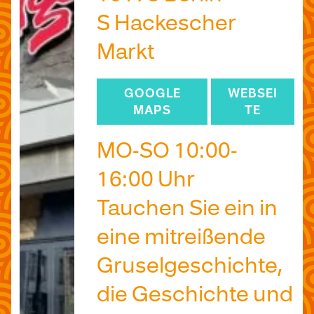
S Hackescher
Markt
GOOGLE
WEBSEI
MAPS
TE
MO-SO 10:00-
16:00 Uhr
Tauchen Sie ein in
eine mitreißende
Gruselgeschichte,
die Geschichte und