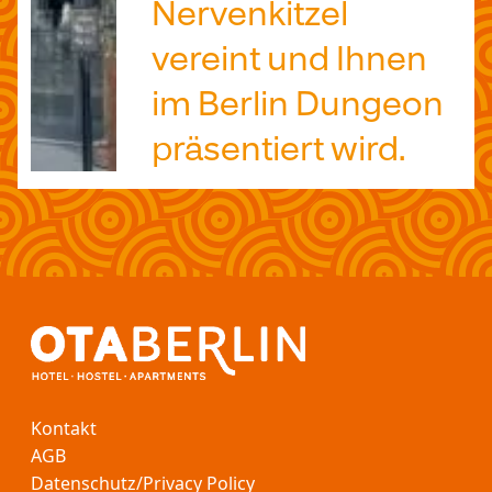
Nervenkitzel
vereint und Ihnen
im Berlin Dungeon
präsentiert wird.
Kontakt
AGB
Datenschutz/Privacy Policy