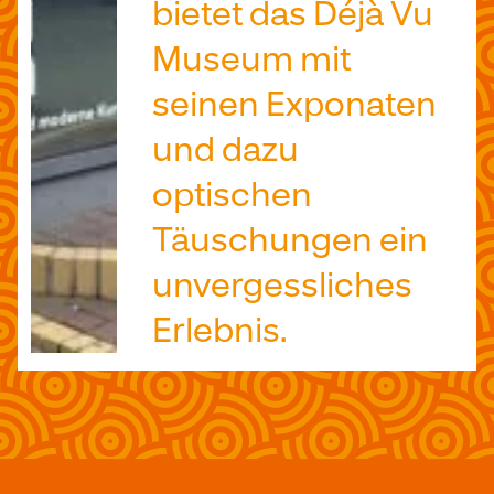
bietet das Déjà Vu
Museum mit
seinen Exponaten
und dazu
optischen
Täuschungen ein
unvergessliches
Erlebnis.