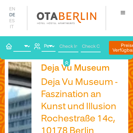
EN
DE
ES
IT
Preis
Verfügba
Hier buchen
Deja Vu Museum
Deja Vu Museum -
Faszination an
Kunst und Illusion
Rochestraße 14c,
10178 Berlin