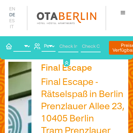
EN
DE
ES
IT
Preis
Verfügba
Hier buchen
Final Escape
Final Escape -
Rätselspaß in Berlin
Prenzlauer Allee 23,
10405 Berlin
Tram Prenzlauer