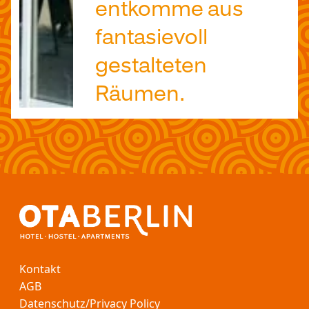
entkomme aus
fantasievoll
gestalteten
Räumen.
Kontakt
AGB
Datenschutz/Privacy Policy