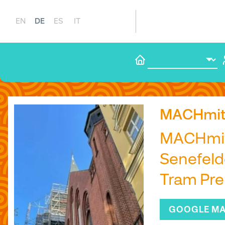
DE
EN
ES
IT
MACHmit
MACHmit!
Senefelde
Tram Pren
GOOGLE M