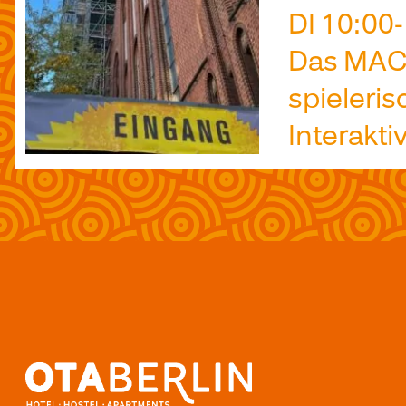
DI 10:00
Das MACH
spieleris
Interakti