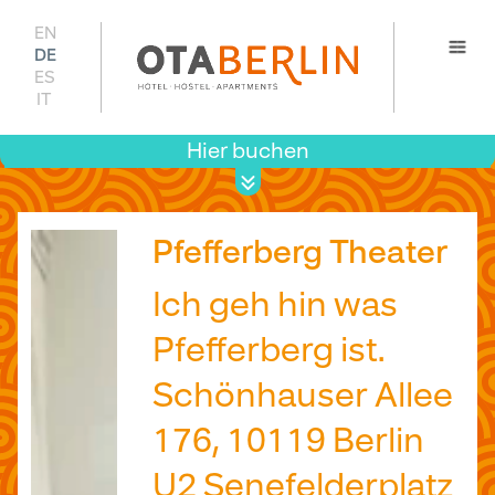
EN
DE
ES
IT
Hier buchen
Prei
Verfügb
Pfefferberg Theater
Ich geh hin was
Pfefferberg ist.
Schönhauser Allee
176, 10119 Berlin
U2 Senefelderplatz