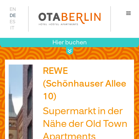
EN
DE
ES
IT
Hier buchen
Prei
Verfügb
REWE
(Schönhauser Allee
10)
Supermarkt in der
Nähe der Old Town
Apartments