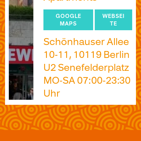
GOOGLE
WEBSEI
MAPS
TE
Schönhauser Allee
10-11, 10119 Berlin
U2 Senefelderplatz
MO-SA 07:00-23:30
Uhr