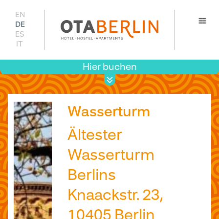
EN
DE
ES
IT
Hier buchen
Prei
Verfügb
Wasserturm
Ältester
Wasserturm
Berlins
Knaackstr. 23,
10405 Berlin