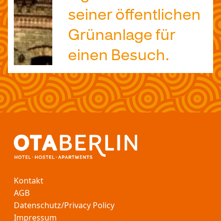
seiner öffentlichen
Grünanlage für
einen Besuch.
Kontakt
AGB
Datenschutz/Privacy Policy
Impressum