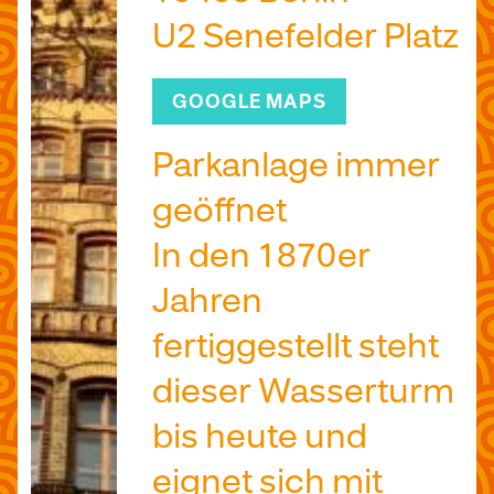
U2 Senefelder Platz
GOOGLE MAPS
Parkanlage immer
geöffnet
In den 1870er
Jahren
fertiggestellt steht
dieser Wasserturm
bis heute und
eignet sich mit