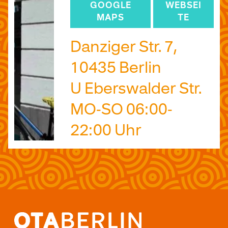
GOOGLE
WEBSEI
MAPS
TE
Danziger Str. 7,
10435 Berlin
U Eberswalder Str.
MO-SO 06:00-
22:00 Uhr