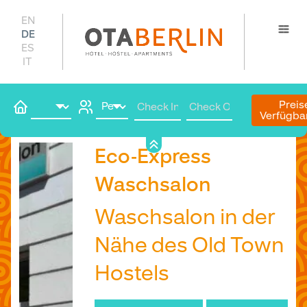
EN
DE
ES
IT
Preis
Verfügba
Hier buchen
Eco-Express
Waschsalon
Waschsalon in der
Nähe des Old Town
Hostels